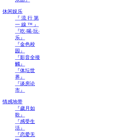
休闲娱乐
『 流 行 第
一 線 ™ 』
『吃·喝·玩·
乐』
『金色校
园』
『影音全接
觸』
『体坛世
界』
『谈房论
市』
情感地带
『歲月如
歌』
『感受生
活』
『恋爱无