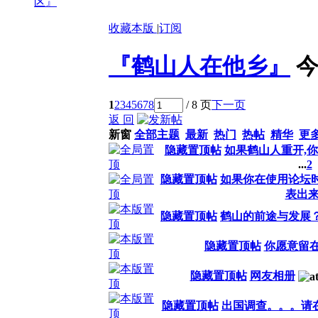
区』
收藏本版
|
订阅
『鹤山人在他乡』
今
1
2
3
4
5
6
7
8
/ 8 页
下一页
返 回
新窗
全部主题
最新
热门
热帖
精华
更
隐藏置顶帖
如果鹤山人重开,你
...
2
隐藏置顶帖
如果你在使用论坛
表出来
隐藏置顶帖
鹤山的前途与发展
隐藏置顶帖
你愿意留
隐藏置顶帖
网友相册
隐藏置顶帖
出国调查。。。请