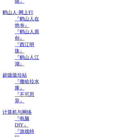
限』
鹤山人·网上行
『鹤山人在
他乡』
『鹤山人原
创』
『西江明
珠』
『鹤山人江
湖』
超级圾垃站
『撒哈拉水
庫』
『不可思
异』
计算机与网络
『电脑
DIY』
『游戏特