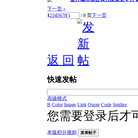
下一页 »
1
2
3
4
5
6
7
8
/ 8 页
下一页
返 回
快速发帖
高级模式
B
Color
Image
Link
Quote
Code
Smilies
您需要登录后才
本版积分规则
发表帖子