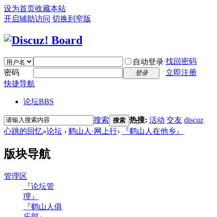
设为首页
收藏本站
开启辅助访问
切换到窄版
找回密码
自动登录
密码
立即注册
登录
快捷导航
论坛
BBS
搜索
热搜:
活动
交友
discuz
搜索
心跳的回忆
»
论坛
›
鹤山人·网上行
›
『鹤山人在他乡』
版块导航
管理区
『论坛管
理』
『鹤山人俱
乐部』