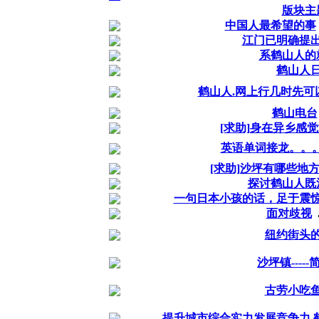
版块主
中国人最希望的事
江门已明确提
系鹤山人的
鹤山人
鹤山人.网上行几时先可以
鹤山电台
[求助]身在异乡感觉
英语单词接龙。。
[求助]沙坪有哪些地
探讨鹤山人既
一句日本小孩的话，足于震
面对歧视
.
纽约街头
沙坪镇-----
古劳小吃
提升城市综合实力发展竞争力 