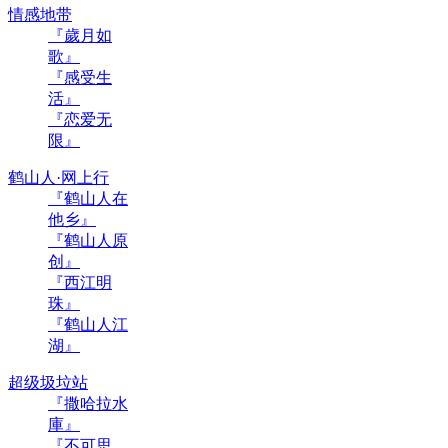
情感地带
『歲月如
歌』
『感受生
活』
『恋爱无
限』
鹤山人·网上行
『鹤山人在
他乡』
『鹤山人原
创』
『西江明
珠』
『鹤山人江
湖』
超级圾垃站
『撒哈拉水
庫』
『不可思