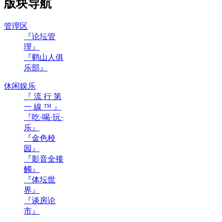
版块导航
管理区
『论坛管
理』
『鹤山人俱
乐部』
休闲娱乐
『 流 行 第
一 線 ™ 』
『吃·喝·玩·
乐』
『金色校
园』
『影音全接
觸』
『体坛世
界』
『谈房论
市』