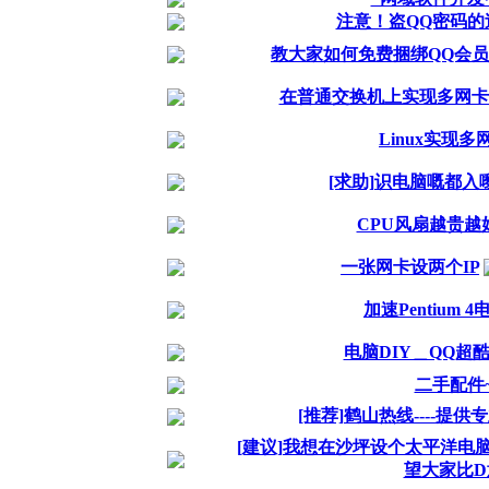
注意！盗QQ密码的
教大家如何免费捆绑QQ会员
在普通交换机上实现多网卡
Linux实现
[求助]识电脑嘅都入
CPU风扇越贵越好吗
一张网卡设两个IP
加速Pentium 
电脑DIY＿QQ超酷!~
二手配件~
[推荐]鹤山热线----提
[建议]我想在沙坪设个太平洋电
望大家比D