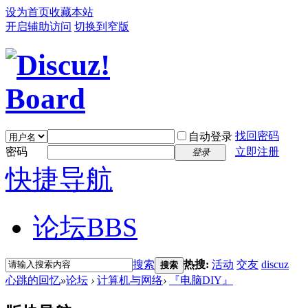
设为首页
收藏本站
开启辅助访问
切换到窄版
找回密码
自动登录
密码
立即注册
登录
快捷导航
论坛
BBS
搜索
热搜:
活动
交友
discuz
搜索
心跳的回忆
»
论坛
›
计算机与网络
›
『电脑DIY』