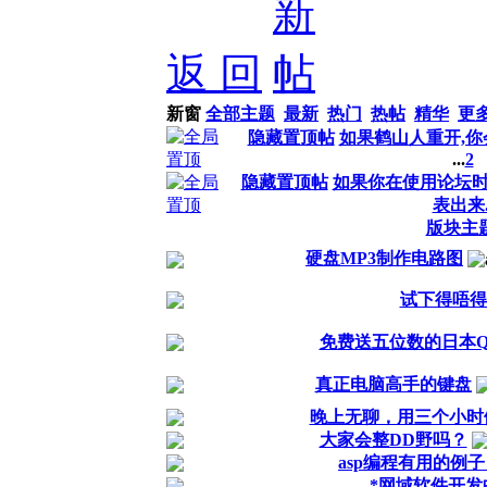
返 回
新窗
全部主题
最新
热门
热帖
精华
更
隐藏置顶帖
如果鹤山人重开,你
...
2
隐藏置顶帖
如果你在使用论坛
表出来
版块主
硬盘MP3制作电路图
试下得唔得
免费送五位数的日本
真正电脑高手的键盘
晚上无聊，用三个小时做
大家会整DD野吗？
asp编程有用的例子
*网域软件开发