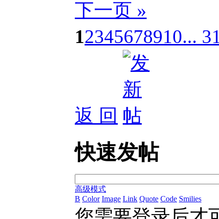
下一页 »
1
2
3
4
5
6
7
8
9
10
... 3
返 回
快速发帖
高级模式
B
Color
Image
Link
Quote
Code
Smilies
您需要登录后才