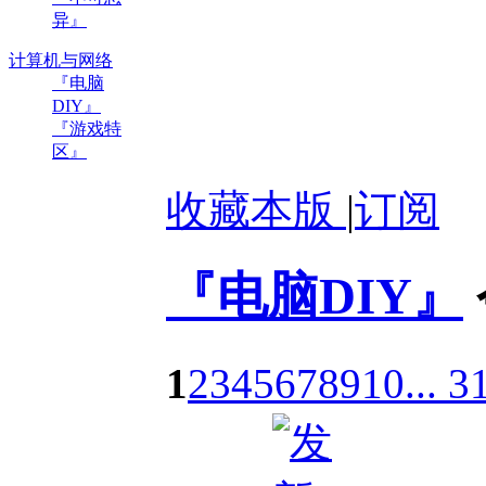
异』
计算机与网络
『电脑
DIY』
『游戏特
区』
收藏本版
|
订阅
『电脑DIY』
1
2
3
4
5
6
7
8
9
10
... 3