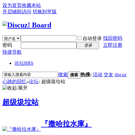
设为首页
收藏本站
开启辅助访问
切换到窄版
找回密码
自动登录
密码
立即注册
登录
快捷导航
论坛
BBS
搜索
热搜:
活动
交友
discuz
搜索
心跳的回忆
»
论坛
›
超级圾垃站
超级圾垃站
『撒哈拉水庫』